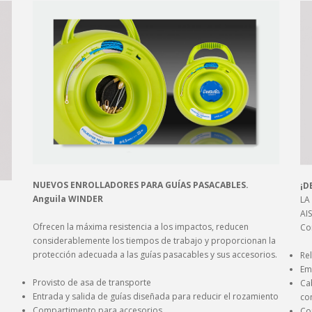
NUEVOS ENROLLADORES PARA GUÍAS PASACABLES.
¡D
Anguila WINDER
LA
AI
Ofrecen la máxima resistencia a los impactos, reducen
Co
considerablemente los tiempos de trabajo y proporcionan la
protección adecuada a las guías pasacables y sus accesorios.
Rel
Em
Provisto de asa de transporte
Cab
Entrada y salida de guías diseñada para reducir el rozamiento
con
Compartimento para accesorios
Co