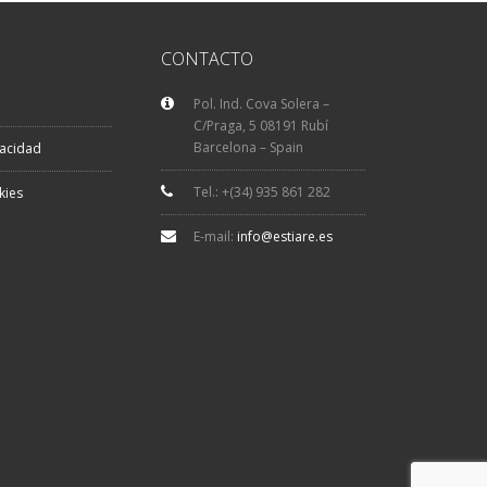
CONTACTO
Pol. Ind. Cova Solera –
C/Praga, 5 08191 Rubí
Barcelona – Spain
vacidad
Tel.: +(34) 935 861 282
kies
E-mail:
info@estiare.es