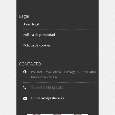
Legal
Aviso legal
Política de privacidad
Política de cookies
CONTACTO
Pol. Ind. Cova Solera – C/Praga, 5 08191 Rubí
Barcelona – Spain
Tel.: +(34) 935 861 282
E-mail:
info@estiare.es