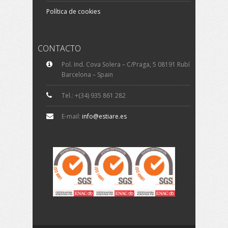
Política de cookies
CONTACTO
Pol. Ind. Cova Solera – C/Praga, 5 08191 Rubí
Barcelona – Spain
Tel.: +(34) 935 861 282
E-mail:
info@estiare.es