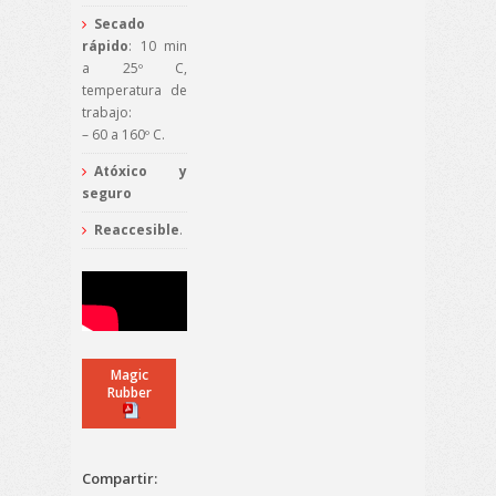
Secado
rápido
: 10 min
a 25º C,
temperatura de
trabajo:
– 60 a 160º C.
Atóxico
y
seguro
Reaccesible
.
Magic
Rubber
Compartir: